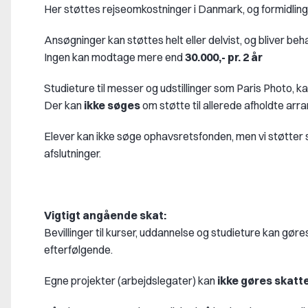
Her støttes rejseomkostninger i Danmark, og formidlin
Ansøgninger kan støttes helt eller delvist, og bliver beha
Ingen kan modtage mere end
30.000,- pr. 2 år
Studieture til messer og udstillinger som Paris Photo, ka
Der kan
ikke søges
om støtte til allerede afholdte ar
Elever kan ikke søge ophavsretsfonden, men vi støtter
afslutninger.
Vigtigt angående skat:
Bevillinger til kurser, uddannelse og studieture kan gør
efterfølgende.
Egne projekter (arbejdslegater) kan
ikke gøres skatte