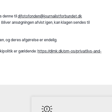
s denne til
djfotofonden@journalistforbundet.dk
liver ansøgningen afvist igen, kan klagen sendes til
n, og deres afgørelse er endelig.
okipolitik er gældende:
https://djmk.dk/om-os/privatlivs-and-