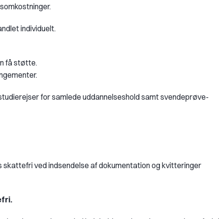
gsomkostninger.
ndlet individuelt.
n få støtte.
rangementer.
 studierejser for samlede uddannelseshold samt svendeprøve-
es skattefri ved indsendelse af dokumentation og kvitteringer
fri.