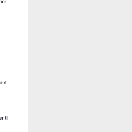
ber.
 det
r til