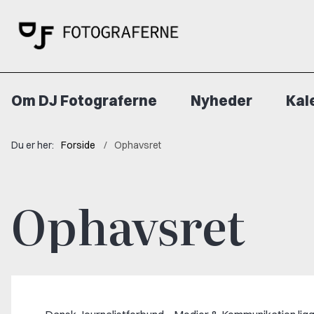
Om DJ Fotograferne
Nyheder
Kal
Du er her:
Forside
Ophavsret
Ophavsret