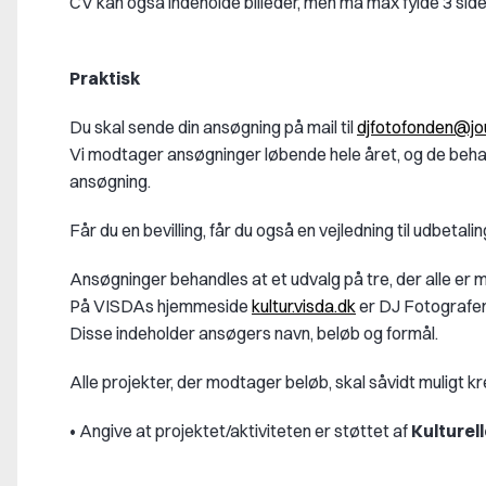
CV kan også indeholde billeder, men må max fylde 3 side
Praktisk
Du skal sende din ansøgning på mail til
djfotofonden@jou
Vi modtager ansøgninger løbende hele året,
og de behan
ansøgning.
Får du en bevilling, får du også en vejledning til udbetali
Ansøgninger behandles at et udvalg på tre, der alle er
På VISDAs hjemmeside
kultur.visda.dk
er DJ Fotografern
Disse indeholder ansøgers navn, beløb og formål.
Alle projekter, der modtager beløb, skal såvidt muligt 
• Angive at projektet/aktiviteten er støttet af
Kulturell