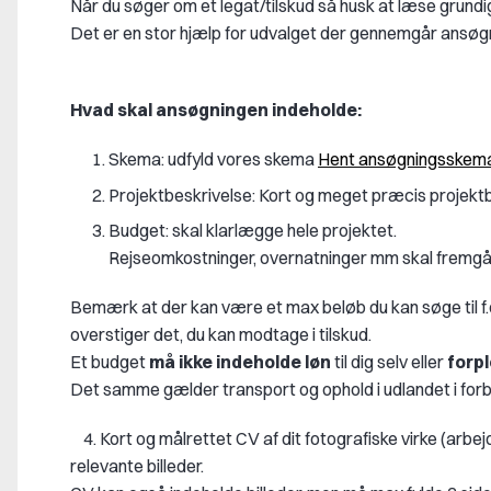
Når du søger om et legat/tilskud så husk at læse grund
Det er en stor hjælp for udvalget der gennemgår ansøg
Hvad skal ansøgningen indeholde:
Skema: udfyld vores skema
Hent ansøgningsskem
Projektbeskrivelse: Kort og meget præcis projektb
Budget: skal klarlægge hele projektet.
Rejseomkostninger, overnatninger mm skal fremgå,
Bemærk at der kan være et max beløb du kan søge til f.
overstiger det, du kan modtage i tilskud.
Et budget
må ikke indeholde løn
til dig selv eller
forpl
Det samme gælder transport og ophold i udlandet i forb
4. Kort og målrettet CV af dit fotografiske virke (arbejde
relevante billeder.