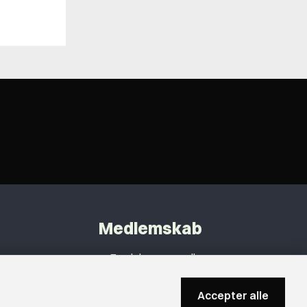
Medlemskab
Fordele som medlem
Kontingent
Accepter alle
Forstå dit medlemskab