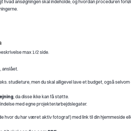
igt hvad ansøgningen skal indeholde, og hvordan proceduren forlø
ningerne.
a
eskrivelse max 1/2 side.
 anslået.
eks. studieture, men du skal
alligevel lave et budget, også selvom
ejning
, da disse ikke kan få støtte.
indelse med egne projekter/arbejdslegater.
 hvor du har været aktiv fotograf) med link til din hjemmeside elle