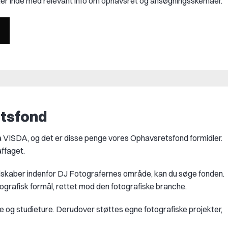
ger inde med relevant info om ophavsret og ansøgningsskemaer.
tsfond
a VISDA, og det er disse penge vores Ophavsretsfond formidler.
affaget.
edskaber indenfor
DJ Fotografernes område, kan du søge fonden.
tografisk formål, rettet mod den fotografiske branche.
lse og studieture. Derudover støttes egne fotografiske projekter,