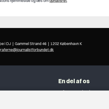
kations hjemmeside og læs om
ophavsret
.
ppe i DJ | Gammel Strand 46 | 1202 København K
graferne@journalistforbundet.dk
En del af os
Grupper og kredse
h
Studentergrupper
ancer
Fagligt aktive