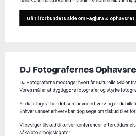
Dansk Journalistforbund – Medier & Kommunikation lig
Gå til forbundets side om Fagjura & ophavsret
DJ Fotografernes Ophavsre
DJ Fotograferne modtager hvert år Kulturelle Midler fr
Vores mål er at dygtiggøre fotografer og styrke fotogr
Er du fotograf, har det som hovederhverv, og er du bill
Enhver uanset erhverv kan dog søge om tilskud til et fo
Vi bevilger tilskud til kurser, konferencer, efteruddanne
såkaldte arbejdslegater.