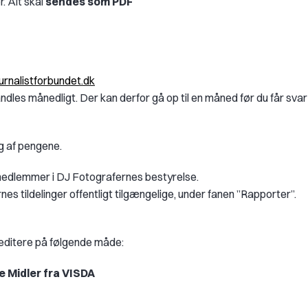
r.
Alt skal
sendes som PDF
rnalistforbundet.dk
dles månedligt. Der kan derfor gå op til en måned før du får svar
ng af pengene.
 medlemmer i DJ Fotografernes bestyrelse.
es tildelinger offentligt
tilgængelige, under fanen ”Rapporter”.
kreditere på følgende måde:
e Midler fra VISDA