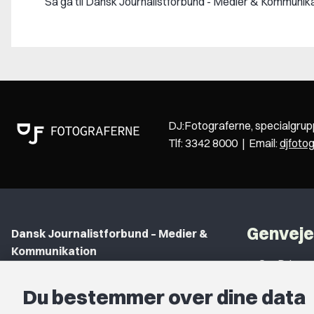
Så gå til Dansk Journalistforbund - Medier & Kommuni
DJ:Fotograferne, specialgru
Tlf: 3342 8000 | Email:
djfoto
Genveje
Dansk Journalistforbund – Medier &
Kommunikation
Om DJ
Gammel Strand 46
DJ in Englis
Du bestemmer over dine data
1202 København K
Find Freel