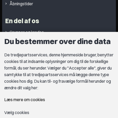
Åbningstider
En del af os
Grupper og kredse
Du bestemmer over dine data
Studentergrupper
Fagligt aktive
De tredjepartsservices, denne hjemmeside bruger, benytter
cookies til at indsamle oplysninger om dig til de forskellige
Medlemskab
formål, du ser herunder. Vælger du "Accepter alle", giver du
samtykke til at tredjepartsservices må lægge denne type
Fordele som medlem
cookies hos dig. Du kan til- og fravælge formål herunder og
Kontingent
ændre dit valg her:
Forstå dit medlemskab
Læs mere om cookies
Pressekort
Vælg cookies