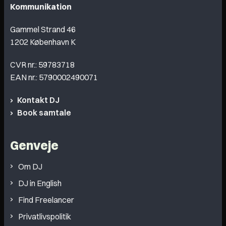
Kommunikation
Gammel Strand 46
1202 København K
CVR nr.: 59783718
EAN nr.: 5790002490071
Kontakt DJ
Book samtale
Genveje
Om DJ
DJ in English
Find Freelancer
Privatlivspolitik