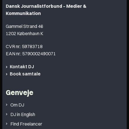
Dansk Journalistforbund – Medier &
Kommunikation
Gammel Strand 46
1202 København K
CVR nr.: 59783718
EAN nr.: 5790002490071
Kontakt DJ
Book samtale
Genveje
Om DJ
DJ in English
Find Freelancer